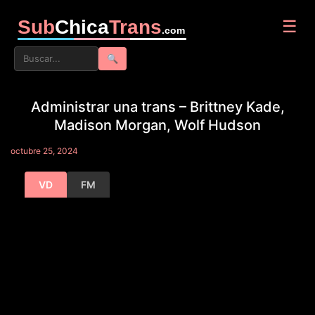
Sub
Chica
Trans
☰
.com
🔍
Administrar una trans – Brittney Kade,
Madison Morgan, Wolf Hudson
octubre 25, 2024
VD
FM