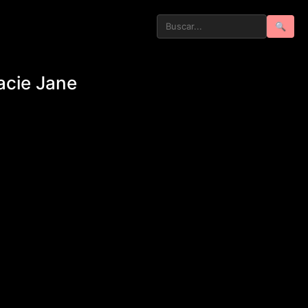
🔍
acie Jane