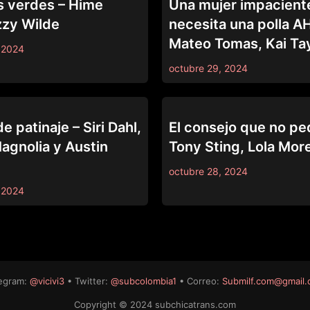
s verdes – Hime
Una mujer impacient
zzy Wilde
necesita una polla 
Mateo Tomas, Kai Ta
 2024
octubre 29, 2024
69
e patinaje – Siri Dahl,
El consejo que no pe
gnolia y Austin
Tony Sting, Lola Mor
octubre 28, 2024
 2024
egram:
@vicivi3
• Twitter:
@subcolombia1
• Correo:
Submilf.com@gmail
Copyright © 2024 subchicatrans.com