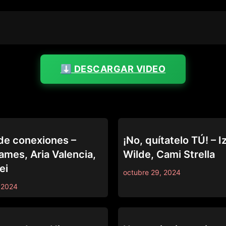
⬇️ DESCARGAR VIDEO
69
de conexiones –
¡No, quítatelo TÚ! – I
ames, Aria Valencia,
Wilde, Cami Strella
ei
octubre 29, 2024
 2024
69