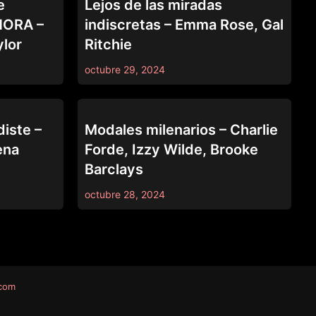
e
Lejos de las miradas
AHORA –
indiscretas – Emma Rose, Gal
ylor
Ritchie
octubre 29, 2024
69
diste –
Modales milenarios – Charlie
ena
Forde, Izzy Wilde, Brooke
Barclays
octubre 28, 2024
.com