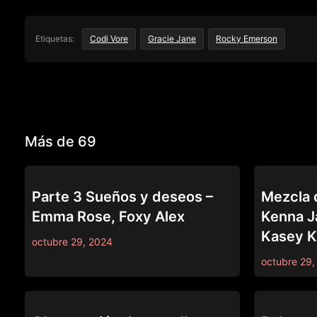
Etiquetas:
Codi Vore
Gracie Jane
Rocky Emerson
Más de 69
69
69
Parte 3 Sueños y deseos –
Mezcla 
Emma Rose, Foxy Alex
Kenna J
Kasey K
octubre 29, 2024
octubre 29,
69
69