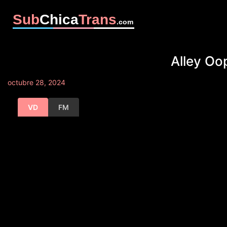
Sub
Chica
Trans
.com
Alley Oo
octubre 28, 2024
VD
FM