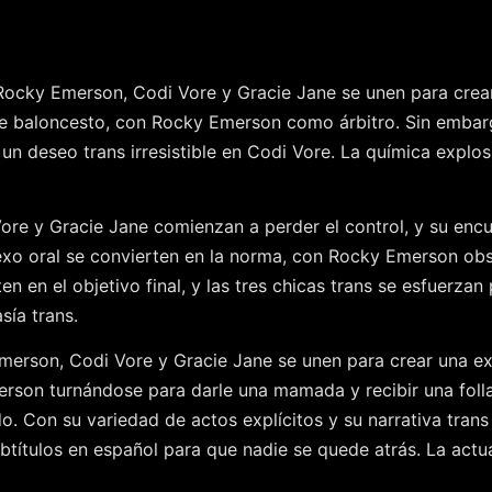
Rocky Emerson, Codi Vore y Gracie Jane se unen para crear 
de baloncesto, con Rocky Emerson como árbitro. Sin embargo,
 deseo trans irresistible en Codi Vore. La química explosiv
ore y Gracie Jane comienzan a perder el control, y su encue
 sexo oral se convierten en la norma, con Rocky Emerson 
en en el objetivo final, y las tres chicas trans se esfuerzan
sía trans.
Emerson, Codi Vore y Gracie Jane se unen para crear una exp
erson turnándose para darle una mamada y recibir una follad
do. Con su variedad de actos explícitos y su narrativa trans
 subtítulos en español para que nadie se quede atrás. La a