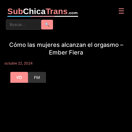
Sub
Chica
Trans
☰
.com
🔍
Cómo las mujeres alcanzan el orgasmo –
Ember Fiera
octubre 22, 2024
VD
FM