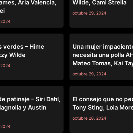
ames, Aria Valencia,
Wilde, Cami Strella
ei
octubre 29, 2024
 2024
69
s verdes – Hime
Una mujer impacient
zzy Wilde
necesita una polla 
Mateo Tomas, Kai Ta
 2024
octubre 29, 2024
69
e patinaje – Siri Dahl,
El consejo que no pe
gnolia y Austin
Tony Sting, Lola Mor
octubre 28, 2024
 2024