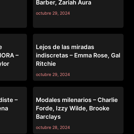
Barber, Zariah Aura
octubre 29, 2024
69
e
Lejos de las miradas
AHORA –
indiscretas – Emma Rose, Gal
ylor
Ritchie
octubre 29, 2024
69
diste –
Modales milenarios – Charlie
ena
Forde, Izzy Wilde, Brooke
Barclays
octubre 28, 2024