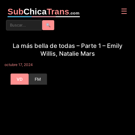
Sub
Chica
Trans
☰
.com
🔍
La más bella de todas – Parte 1 – Emily
Willis, Natalie Mars
octubre 17, 2024
VD
FM