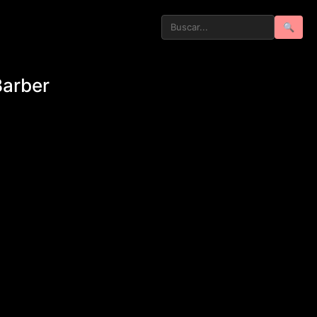
🔍
Barber