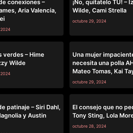
de conexiones –
¡No, quítatelo TÚ! – I
ames, Aria Valencia,
Wilde, Cami Strella
ei
octubre 29, 2024
 2024
69
s verdes – Hime
Una mujer impacient
zzy Wilde
necesita una polla 
Mateo Tomas, Kai Ta
 2024
octubre 29, 2024
69
e patinaje – Siri Dahl,
El consejo que no pe
gnolia y Austin
Tony Sting, Lola Mor
octubre 28, 2024