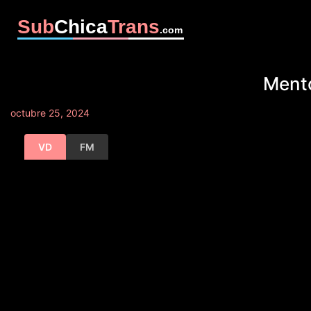
Sub
Chica
Trans
.com
Mento
octubre 25, 2024
VD
FM