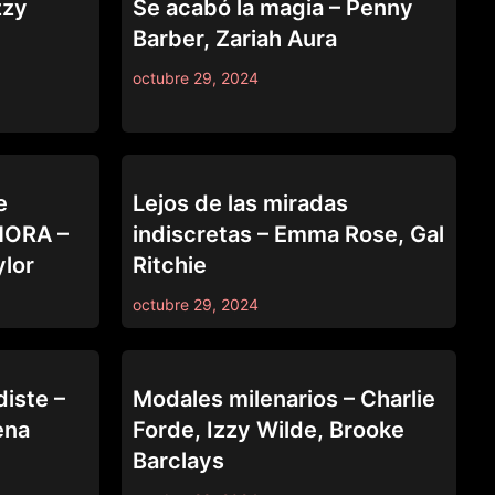
zzy
Se acabó la magia – Penny
Barber, Zariah Aura
octubre 29, 2024
69
e
Lejos de las miradas
AHORA –
indiscretas – Emma Rose, Gal
ylor
Ritchie
octubre 29, 2024
69
diste –
Modales milenarios – Charlie
ena
Forde, Izzy Wilde, Brooke
Barclays