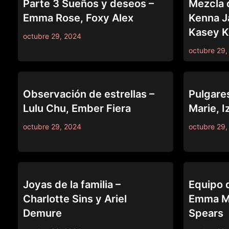
Parte 3 Sueños y deseos –
Mezcla 
Emma Rose, Foxy Alex
Kenna J
Kasey K
octubre 29, 2024
octubre 29,
69
69
Observación de estrellas –
Pulgare
Lulu Chu, Ember Fiera
Marie, I
octubre 29, 2024
octubre 29,
69
69
Joyas de la familia –
Equipo d
Charlotte Sins y Ariel
Emma Ma
Demure
Spears