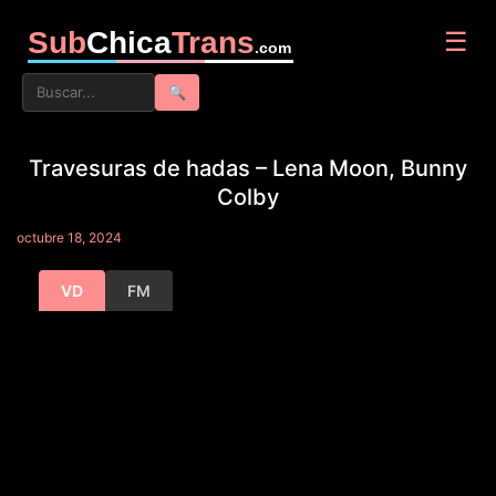
Sub
Chica
Trans
☰
.com
🔍
Travesuras de hadas – Lena Moon, Bunny
Colby
octubre 18, 2024
VD
FM